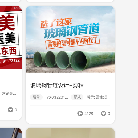
1632
0
1646
0
玻璃钢管道设计+剪辑
？！ 营销短视频; 中级款; 超声炮; 医美...
编号
形式
展示; 营销短视频; 玻璃钢; 管件;
iYX03220143
4
【百家号】专属视频3
9
0
式
营销短视频; 高级款; 百家号;
编号
形式
？！ 营销短视频; 高级款; 百家号;
222403320002
4128
0
2041
0
2097
0