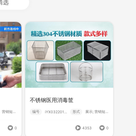
精选
不锈钢医用消毒筐
HBlxr派伦建筑设计有限公司
？！ 营销短视频; 高级款; 实拍; 真人解说...
编号
形式
展示; 营销短视频; 消毒; 不锈钢;
iYX03220146
式
营销短视频; 高级款;
编号
形式
营销短视频; 高级款;
222407140000
2
0
4353
0