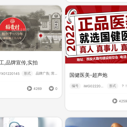
1657
0
工,品牌宣传,实拍
形式
品牌广告; 营销短视频; 产品广告; 月饼; 中秋节...
iYX01220145
国健医美-超声炮
编号
形式
iMG02220494
4269
0
数字人-肌酐试纸
【百家号】专属视频
425
形式
？！ 营销短视频; 初级款; 数字人;
编号
形
222407150000
222403320003
1614
0