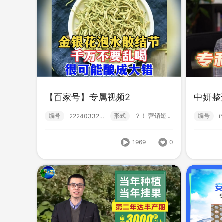
HB-MXJ46中药
HB
【百家号】专属视频2
中妍整
编号
形式
营销短视频; 小视频; 初级款;
222310280000
编号
编号
形式
？！ 营销短视频; 高级款; 百家号;
编号
222403320001
1335
0
1969
0