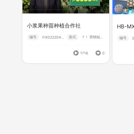
小浆果种苗种植合作社
HB-M
HB-MXJ42造雪机
SY
编号
形式
？！ 营销短视频; 高级款; 真人解说;
iYX02220427
编号
编号
形式
？！ 营销短视频; 小视频; 初级款;
222310140000
编号
1716
0
1318
0