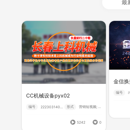
最
金信换
瀚菲特液压
编号
CC机械设备pyx02
编号
形式
营销短视频;
222601140000
HB
编号
形式
营销短视频; 初级款;
222303140004
664
0
编号
5242
0