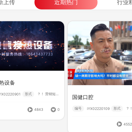
新上传
近期热门
行业
热设备
形式
？！ 营销短视频; 高级款; 机械设备; 特效包装...
iYX02220901
国健口腔
lxr天津电缆总厂
HBlxr鑫胜铁塔
编号
形式
iYX02220109
4843
0
形式
？！ 新媒体短视频; 营销短视频;
编号
形
222407140002
222407140001
455