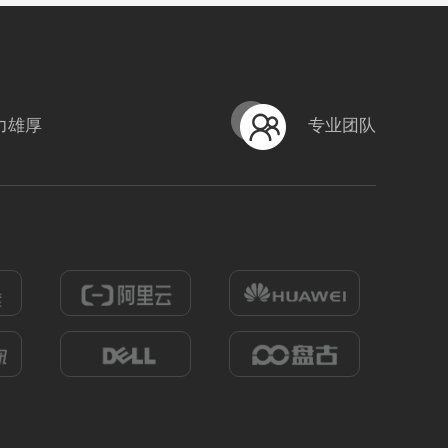
力雄厚
专业团队
【百家号】专属视频4
式
？！ 营销短视频; 中级款; 管道疏通;
编号
形式
营销短视频; 高级款; 百家号;
222403320003
856
0
2041
0