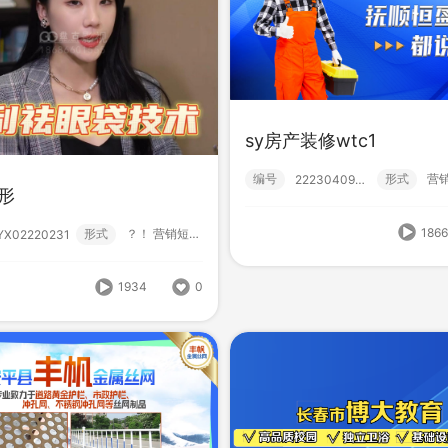
sy房产装修wtc1
编号
形式
222304090000
HB-MXJ44教育培
-MXJ45矿产品加工
形
编号
形
形式
？！ 营销短视频; 小视频; 初级款;
222310170000
222310140001
186
形式
？！ 营销短视频; 高级款; 实拍; 真人解说...
iYX02220231
1507
0
1934
0