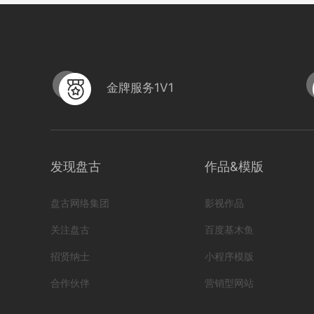
金牌服务1V1
sy
发现盘古
作品&模版
编号
国健医美-超声炮
盘古网络集团
影视作品
编号
形式
？！ 营销短视频; 中级款; 超声炮; 医美...
iMG02220494
关注盘古
百度基木鱼
4259
0
招贤纳士
小程序模版
合作伙伴
营销型网站