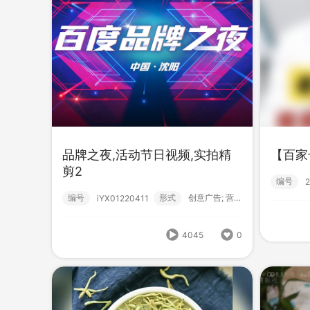
品牌之夜,活动节日视频,实拍精
【百家
剪2
编号
【百家号】专属视频2
【百
编号
形式
创意广告; 营销短视频; 活动; 快剪;
iYX01220411
编号
形式
？！ 营销短视频; 高级款; 百家号;
编号
222403320001
4045
0
1969
0