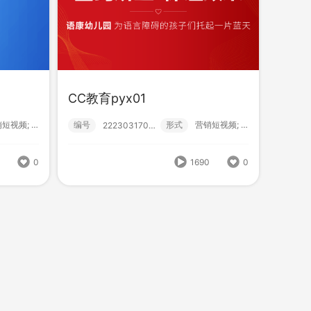
SY雪花纯生
沈阳电丝
编号
形式
？！ 营销短视频; 品牌广告;
式
？！ 营销短视频; 创意广告;
222310380000
CC教育pyx01
营销短视频; 初级款;
编号
形式
营销短视频; 初级款;
222303170002
1253
0
1248
0
2
0
1690
0