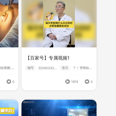
【百家号】专属视频1
SY雪花全家欢
营销短视频; 高级款; 百家号;
编号
形式
？！ 营销短视频; 高级款; 百家号;
222403320000
编号
形式
？！ 营销短视频; 品牌广告;
222311380000
1
0
1974
0
1187
0
式
？！ 营销短视频;
1217
0