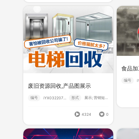
食品加
编号
废旧资源回收,产品图展示
编号
形式
展示; 营销短视频; 环保; 回收;
iYX03220788
HBlxr雷特草莓果酒
cc
编号
形式
？！ 营销短视频; 高级款;
编号
222407150001
4324
0
1616
0