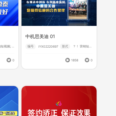
中机思美迪 01
编号
形式
？！ 营销短视频; 中级款; 机械设备; 特效包装...
营销短视频; 初级款;
iYX02220697
HB-MXJ43牛肉板面料
训
编号
形式
营销短视频; 小视频; 初级款;
222310280001
式
？！ 营销短视频; 小视频; 初级款;
1858
0
6
0
1198
0
1435
0