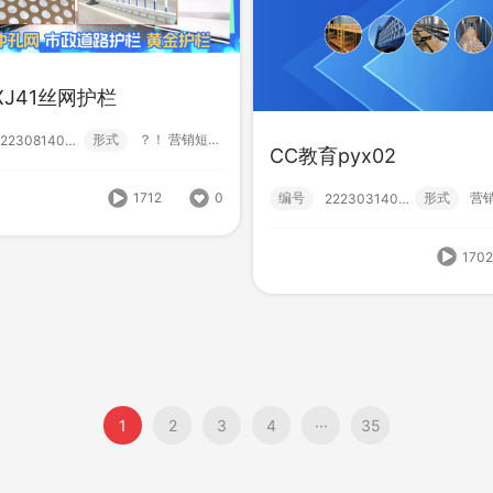
XJ41丝网护栏
沈阳雪花啤酒&沈阳马拉松
SY沈阳啤酒MV——
形式
？！ 营销短视频; 小视频; 初级款;
222308140001
形式
？！ 营销短视频; 品牌广告;
编号
形
222310380002
222310380001
CC教育pyx02
1712
0
编号
形式
222303140006
1244
0
170
1
2
3
4
···
35
1
2
3
4
···
35