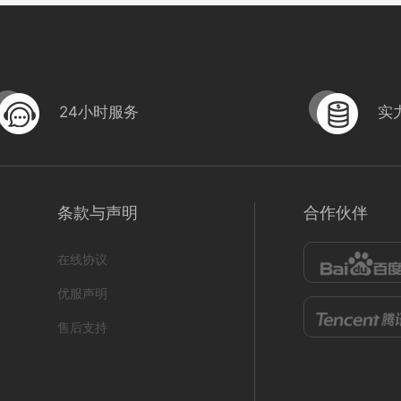
24小时服务
实
房产装修xdw5
条款与声明
合作伙伴
形式
营销短视频; 初级款;
222304090009
366管道疏通
在线协议
839
0
编号
形
iGB02220821
优服声明
售后支持