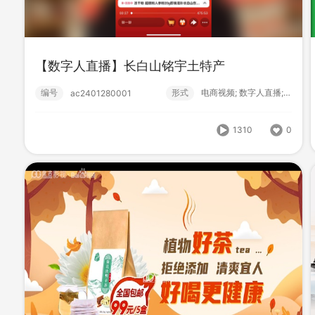
【数字人直播】长白山铭宇土特产
编号
形式
电商视频; 数字人直播; 数字人;
ac2401280001
【数字人直播】王老吉官方旗舰店
1310
0
编号
形式
？！ 电商视频; 数字人直播; 数字人;
ac2402280000
1976
0