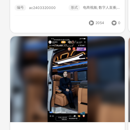
【数字人直播】植护厦门日用品
编号
形式
电商视频; 数字人直播; 数字人;
ac2403320000
编号
形式
？！ 电商视频; 数字人直播; 数字人;
ac2403150000
2054
0
1987
0