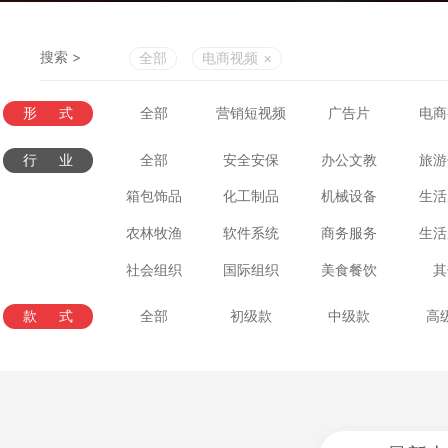
搜索 >
全部
电商视频
×
形式
全部
营销短视频
广告片
电商
行业
全部
安全安保
办公文教
旅游
箱包饰品
化工制品
机械设备
生活
农林牧渔
软件系统
商务服务
生活
社会组织
国际组织
美食餐饮
其
款式
全部
初级款
中级款
高