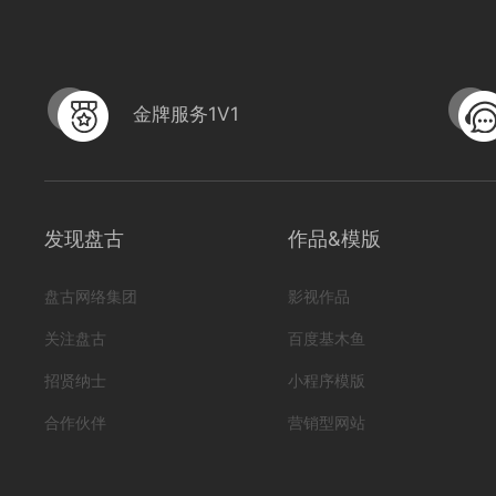
金牌服务1V1
发现盘古
作品&模版
盘古网络集团
影视作品
关注盘古
百度基木鱼
【数字人直播】祥瑞鹿产品
招贤纳士
小程序模版
编号
形式
电商视频; 数字人直播; 数字人;
072401280000
合作伙伴
营销型网站
1650
0