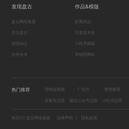
发现盘古
作品&模版
盘古网络集团
影视作品
关注盘古
百度基木鱼
【数字人直播】千尺优选北京
招贤纳士
小程序模版
编号
形式
？！ 电商视频; 数字人直播; 数字人;
ac2402150000
合作伙伴
营销型网站
2048
0
热门推荐
营销短视频
广告片
智慧教育
百家号运营
微信公众号运营
小红书运营
©2023 盘古网络集团
法律声明
|
隐私政策