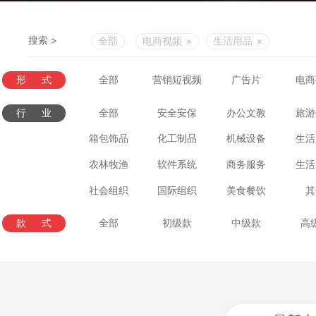
搜索 >
全部
电商视频
×
生活用品
×
形式
全部
营销短视频
广告片
电商
行业
全部
安全安保
办公文教
旅游
箱包饰品
化工制品
机械设备
生活
农林牧渔
软件系统
商务服务
生活
社会组织
国际组织
美食餐饮
其
款式
全部
初级款
中级款
高