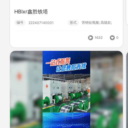
HBlxr鑫胜铁塔
编号
形式
营销短视频; 高级款;
222407140001
1632
0