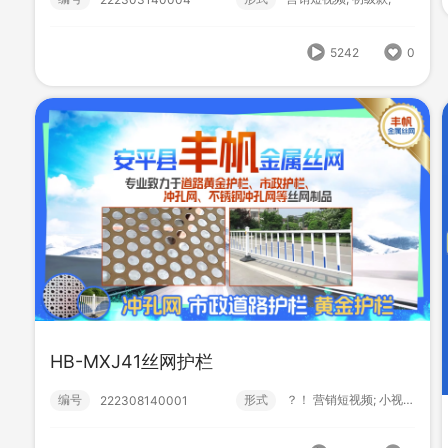
665
0
5242
0
乾烨金属制品-C
HB-MXJ41丝网护栏
编号
形式
宣传片; 金属; 机械设备;
282510140001
编号
形式
？！ 营销短视频; 小视频; 初级款;
222308140001
204
0