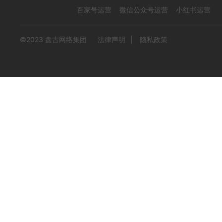
百家号运营
微信公众号运营
小红书运营
©2023 盘古网络集团
法律声明
|
隐私政策
中机思美迪 03
编号
形式
？！ 营销短视频; 高级款; 品牌;
iYX02220531
1071
0