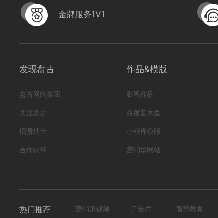
金牌服务1V1
发现盘古
作品&模版
盘古网络集团
影视作品
关注盘古
百度基木鱼
交大增智工业模型技术中心
招贤纳士
小程序模版
编号
形式
？！ 宣传片; 机器设备; 3D打印; 科技...
iXC02220797
合作伙伴
营销型网站
796
0
热门推荐
营销短视频
广告片
智慧教育