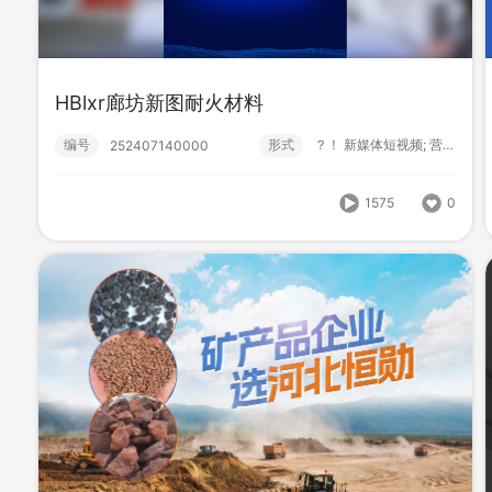
HBlxr鑫胜铁塔
编号
形式
营销短视频; 高级款;
222407140001
HBlxr廊坊新图耐火材料
1632
0
编号
形式
？！ 新媒体短视频; 营销短视频;
252407140000
1575
0
HB-MXJ42造雪机