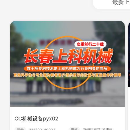
最新上
瀚菲特液压
编号
形式
营销短视频;
222601140000
CC机械设备pyx02
编号
形式
营销短视频; 初级款;
222303140004