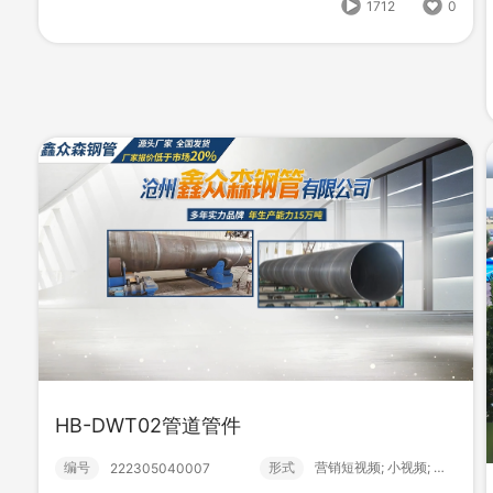
1712
0
振兴丝网C
HB-DWT02管道管件
编号
形式
？！ 宣传片; 丝网;
iXC03220133
编号
形式
营销短视频; 小视频; 中级款;
222305040007