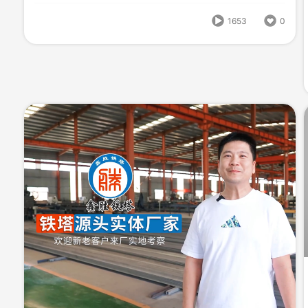
645
0
1653
0
HBlxr茂亨紧固件
编号
形式
宣传片;
282408140000
1627
0