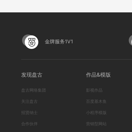
金牌服务1V1
发现盘古
作品&模版
盘古网络集团
影视作品
关注盘古
百度基木鱼
招贤纳士
小程序模版
合作伙伴
营销型网站