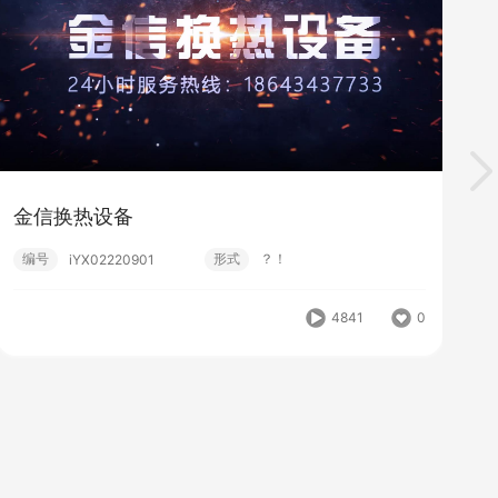
金信换热设备
编号
形式
？！
iYX02220901
4841
0