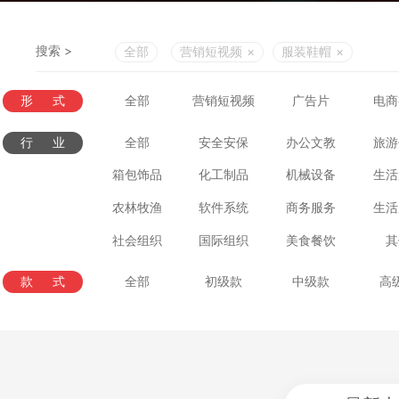
搜索 >
全部
营销短视频
×
服装鞋帽
×
形式
全部
营销短视频
广告片
电商
行业
全部
安全安保
办公文教
旅游
箱包饰品
化工制品
机械设备
生活
农林牧渔
软件系统
商务服务
生活
社会组织
国际组织
美食餐饮
其
款式
全部
初级款
中级款
高