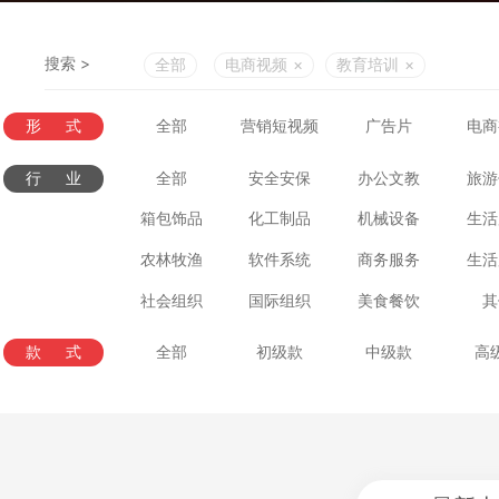
搜索 >
全部
电商视频
×
教育培训
×
形式
全部
营销短视频
广告片
电商
行业
全部
安全安保
办公文教
旅游
箱包饰品
化工制品
机械设备
生活
农林牧渔
软件系统
商务服务
生活
社会组织
国际组织
美食餐饮
其
款式
全部
初级款
中级款
高