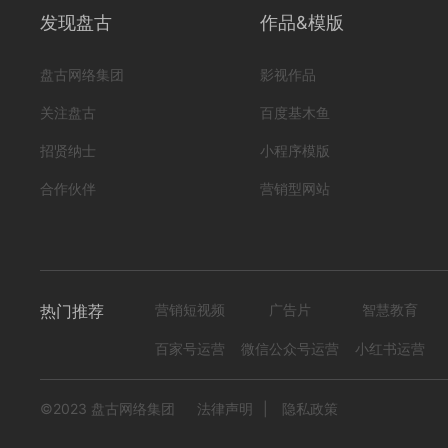
发现盘古
作品&模版
盘古网络集团
影视作品
关注盘古
百度基木鱼
【数字人直播】清北同桌
招贤纳士
小程序模版
编号
形式
？！ 电商视频; 数字人直播; 数字人;
ac2402170000
合作伙伴
营销型网站
2072
0
热门推荐
营销短视频
广告片
智慧教育
百家号运营
微信公众号运营
小红书运营
©2023 盘古网络集团
法律声明
|
隐私政策