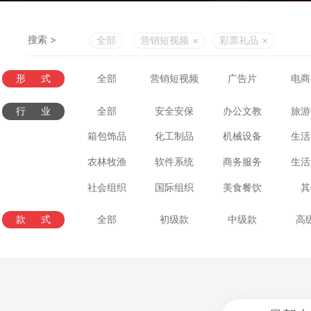
搜索 >
全部
营销短视频
×
彩票礼品
×
形式
全部
营销短视频
广告片
电商
行业
全部
安全安保
办公文教
旅游
箱包饰品
化工制品
机械设备
生活
农林牧渔
软件系统
商务服务
生活
社会组织
国际组织
美食餐饮
其
款式
全部
初级款
中级款
高