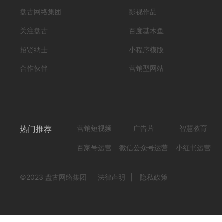
HB-SPH01搬家公司
盘古网络集团
影视作品
关注盘古
百度基木鱼
编号
形式
？！ 营销短视频; 小视频; 初级款;
222305040000
招贤纳士
小程序模版
837
0
合作伙伴
营销型网站
热门推荐
营销短视频
广告片
智慧教育
百家号运营
微信公众号运营
小红书运营
©2023 盘古网络集团
法律声明
|
隐私政策