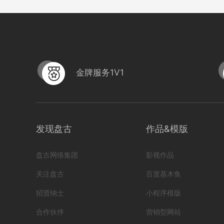
金牌服务1V1
HB-
HB-MXJ11设计印刷
发现盘古
作品&模版
编号
编号
形式
营销短视频; 小视频; 初级款;
222305020000
盘古网络集团
影视作品
971
0
关注盘古
百度基木鱼
招贤纳士
小程序模版
合作伙伴
营销型网站