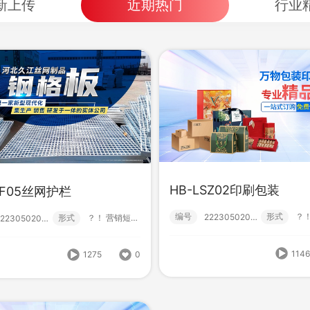
新上传
近期热门
行业
HB-LSZ02印刷包装
SF05丝网护栏
-FSF05丝网护栏
编号
形式
222305020006
形式
？！ 营销短视频; 小视频; 中级款;
222305020004
HB-FSF07体育拓展
形式
？！ 营销短视频; 小视频; 中级款;
222305020004
114
1275
0
编号
形
222305020005
1275
0