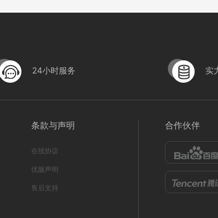
24小时服务
实
HB-FSF05丝网护栏
M138
条款与声明
合作伙伴
编号
形
222305020004
形式
？！ 营销短视频; 小视频; 初级款;
222305020001
在线协议
1044
0
优服声明
售后支持