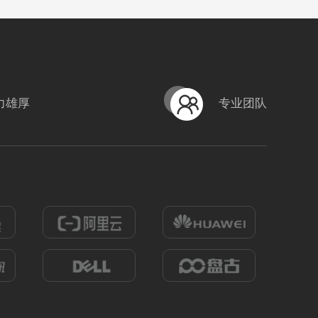
力雄厚
专业团队
HB-FSF07体育拓展
式
？！ 营销短视频; 小视频; 中级款;
编号
形式
营销短视频; 小视频; 中级款;
222305020005
1275
0
1124
0