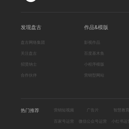
发现盘古
作品&模版
盘古网络集团
影视作品
关注盘古
百度基木鱼
招贤纳士
小程序模版
合作伙伴
营销型网站
热门推荐
营销短视频
广告片
智慧教
百家号运营
微信公众号运营
小红书运