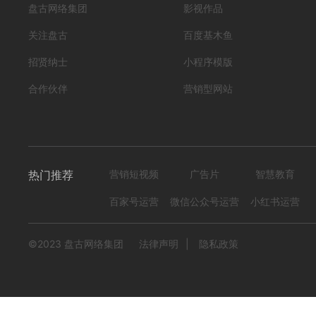
盘古网络集团
影视作品
关注盘古
百度基木鱼
招贤纳士
小程序模版
合作伙伴
营销型网站
热门推荐
营销短视频
广告片
智慧教育
百家号运营
微信公众号运营
小红书运营
©2023 盘古网络集团
法律声明
|
隐私政策