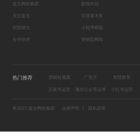
盘古网络集团
影视作品
关注盘古
百度基木鱼
招贤纳士
小程序模版
合作伙伴
营销型网站
热门推荐
营销短视频
广告片
智慧教育
百家号运营
微信公众号运营
小红书运营
©2023 盘古网络集团
法律声明
|
隐私政策