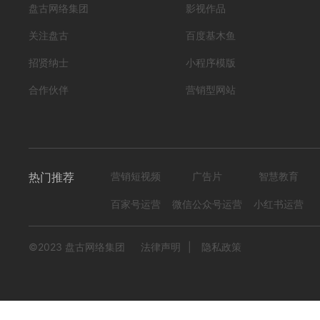
盘古网络集团
影视作品
关注盘古
百度基木鱼
招贤纳士
小程序模版
合作伙伴
营销型网站
热门推荐
营销短视频
广告片
智慧教育
百家号运营
微信公众号运营
小红书运营
©2023 盘古网络集团
法律声明
|
隐私政策