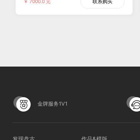
联系购买
￥ 7000.0 元
金牌服务1V1
发现盘古
作品&模版