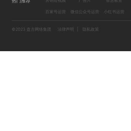
热门推荐
营销短视频
广告片
智慧教育
百家号运营
微信公众号运营
小红书运营
©2023 盘古网络集团
法律声明
|
隐私政策