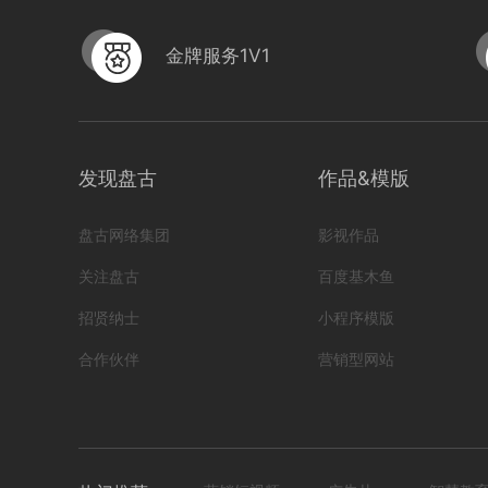
金牌服务1V1
发现盘古
作品&模版
盘古网络集团
影视作品
关注盘古
百度基木鱼
招贤纳士
小程序模版
合作伙伴
营销型网站