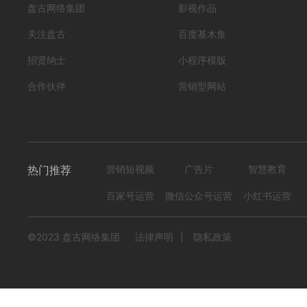
盘古网络集团
影视作品
关注盘古
百度基木鱼
招贤纳士
小程序模版
合作伙伴
营销型网站
热门推荐
营销短视频
广告片
智慧教育
百家号运营
微信公众号运营
小红书运营
©2023 盘古网络集团
法律声明
|
隐私政策