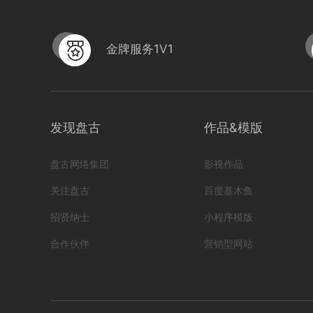
金牌服务1V1
发现盘古
作品&模版
盘古网络集团
影视作品
关注盘古
百度基木鱼
招贤纳士
小程序模版
合作伙伴
营销型网站