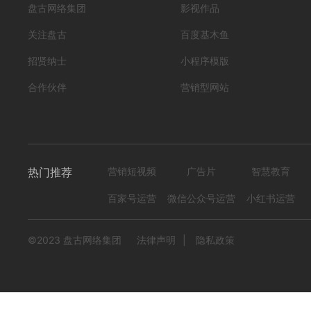
盘古网络集团
影视作品
关注盘古
百度基木鱼
招贤纳士
小程序模版
合作伙伴
营销型网站
热门推荐
营销短视频
广告片
智慧教育
百家号运营
微信公众号运营
小红书运营
©2023 盘古网络集团
法律声明
|
隐私政策