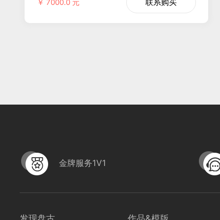
联系购买
￥ 7000.0 元
金牌服务1V1
发现盘古
作品&模版