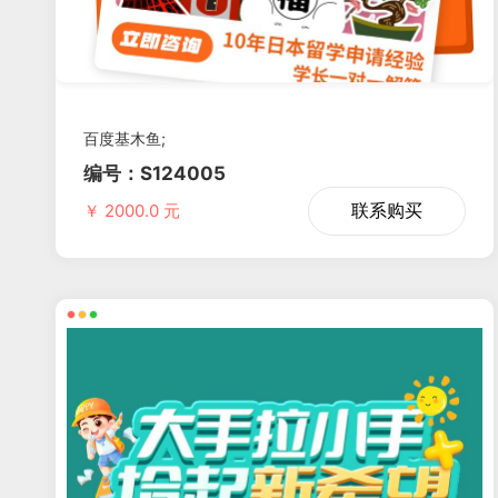
百度基木鱼;
编号：S124005
联系购买
￥ 2000.0 元