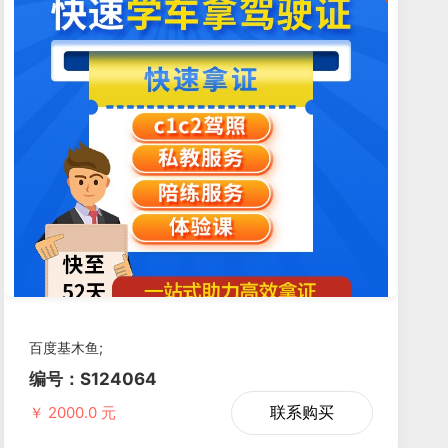
览
百度基木鱼;
编号：S124064
联系购买
￥ 2000.0 元