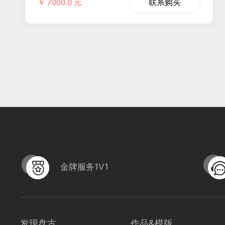
联系购买
￥ 7000.0 元
金牌服务1V1
发现盘古
作品&模版