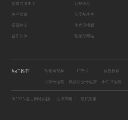
盘古网络集团
影视作品
关注盘古
百度基木鱼
招贤纳士
小程序模版
合作伙伴
营销型网站
热门推荐
营销短视频
广告片
智慧教育
百家号运营
微信公众号运营
小红书运营
©2023 盘古网络集团
法律声明
|
隐私政策