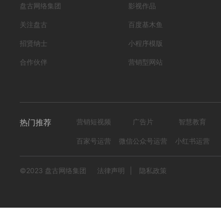
盘古网络集团
影视作品
关注盘古
百度基木鱼
招贤纳士
小程序模版
合作伙伴
营销型网站
热门推荐
营销短视频
广告片
智慧教育
百家号运营
微信公众号运营
小红书运营
©2023 盘古网络集团
法律声明
|
隐私政策