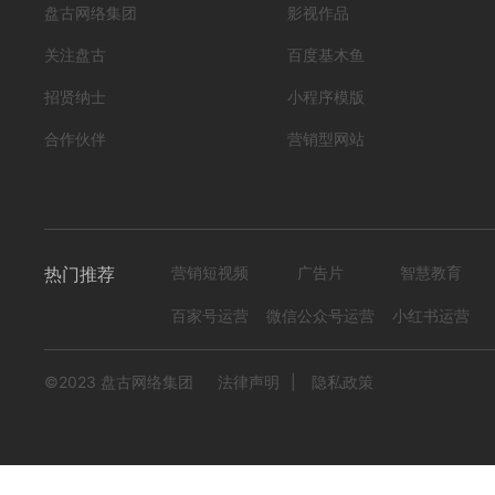
盘古网络集团
影视作品
关注盘古
百度基木鱼
招贤纳士
小程序模版
合作伙伴
营销型网站
热门推荐
营销短视频
广告片
智慧教育
百家号运营
微信公众号运营
小红书运营
©2023 盘古网络集团
法律声明
|
隐私政策