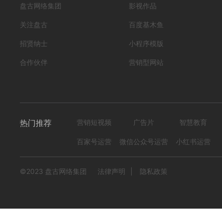
盘古网络集团
影视作品
关注盘古
百度基木鱼
招贤纳士
小程序模版
合作伙伴
营销型网站
热门推荐
营销短视频
广告片
智慧教育
百家号运营
微信公众号运营
小红书运营
©2023 盘古网络集团
法律声明
|
隐私政策