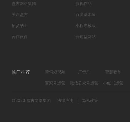
盘古网络集团
影视作品
关注盘古
百度基木鱼
招贤纳士
小程序模版
合作伙伴
营销型网站
热门推荐
营销短视频
广告片
智慧教育
百家号运营
微信公众号运营
小红书运营
©2023 盘古网络集团
法律声明
|
隐私政策