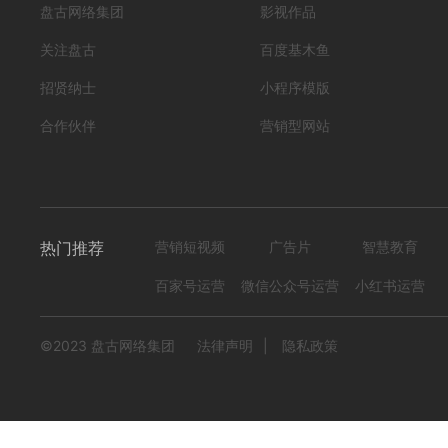
盘古网络集团
影视作品
关注盘古
百度基木鱼
招贤纳士
小程序模版
合作伙伴
营销型网站
热门推荐
营销短视频
广告片
智慧教育
百家号运营
微信公众号运营
小红书运营
©2023 盘古网络集团
法律声明
|
隐私政策