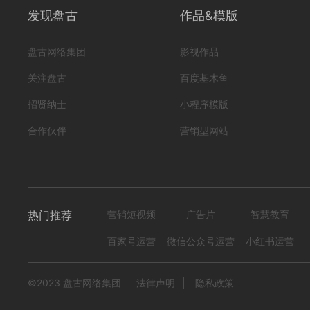
发现盘古
作品&模版
盘古网络集团
影视作品
关注盘古
百度基木鱼
HBlxr雷特草莓果酒
招贤纳士
小程序模版
编号
形式
？！ 营销短视频; 高级款;
222407150001
合作伙伴
营销型网站
1617
0
热门推荐
营销短视频
广告片
智慧教育
百家号运营
微信公众号运营
小红书运营
©2023 盘古网络集团
法律声明
|
隐私政策