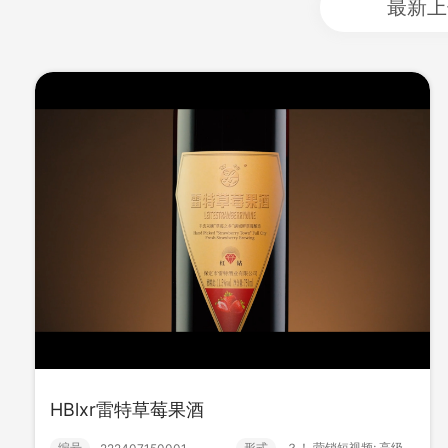
最新上
HBlxr雷特草莓果酒
HBlxr雷特草莓果酒
编号
形式
？！ 营销短视频; 高级款;