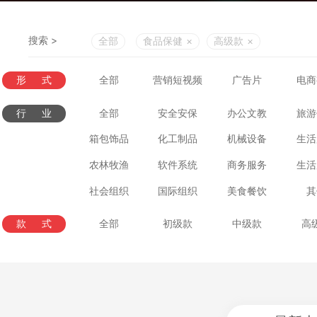
搜索 >
全部
食品保健
×
高级款
×
形式
全部
营销短视频
广告片
电商
行业
全部
安全安保
办公文教
旅游
箱包饰品
化工制品
机械设备
生活
农林牧渔
软件系统
商务服务
生活
社会组织
国际组织
美食餐饮
其
款式
全部
初级款
中级款
高