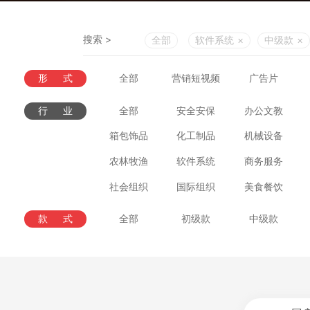
搜索 >
全部
软件系统
×
中级款
×
形式
全部
营销短视频
广告片
行业
全部
安全安保
办公文教
箱包饰品
化工制品
机械设备
农林牧渔
软件系统
商务服务
社会组织
国际组织
美食餐饮
款式
全部
初级款
中级款