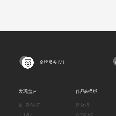
金牌服务1V1
HB-SPH06密集柜
编号
形式
？！ 营销短视频; 小视频; 中级款;
222305020003
发现盘古
作品&模版
1091
0
盘古网络集团
影视作品
关注盘古
百度基木鱼