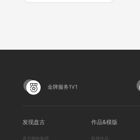
695
0
金牌服务1V1
发现盘古
作品&模版
广福特种车
盘古网络集团
影视作品