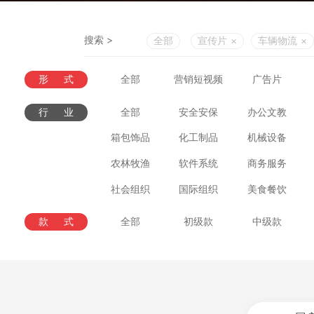
搜索 >
全部
宣传片
×
车辆物流
×
形式
全部
营销短视频
广告片
行业
全部
安全安保
办公文教
箱包饰品
化工制品
机械设备
农林牧渔
软件系统
商务服务
社会组织
国际组织
美食餐饮
款式
全部
初级款
中级款