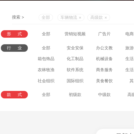
搜索 >
全部
车辆物流
×
高级款
×
形式
全部
营销短视频
广告片
电商
行业
全部
安全安保
办公文教
旅游
箱包饰品
化工制品
机械设备
生活
农林牧渔
软件系统
商务服务
生活
社会组织
国际组织
美食餐饮
其
款式
全部
初级款
中级款
高