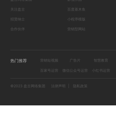
编号
形式
营销短视频; 小视频; 高级款;
222305030032
关注盘古
百度基木鱼
1143
0
招贤纳士
小程序模版
合作伙伴
营销型网站
热门推荐
营销短视频
广告片
智慧教育
百家号运营
微信公众号运营
小红书运营
©2023 盘古网络集团
法律声明
|
隐私政策