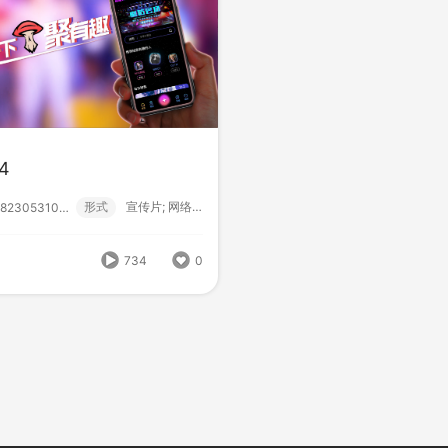
4
形式
宣传片; 网络服务;
魔咕1
282305310003
形式
宣传片; 网络服务;
282305310000
734
0
978
0