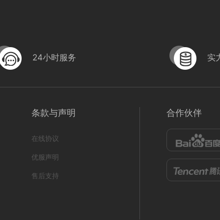
24小时服务
实
魔咕2
sy魔咕3
条款与声明
合作伙伴
形式
宣传片; 网络服务;
编号
形
282305310001
282305310002
在线协议
751
0
优服声明
售后支持