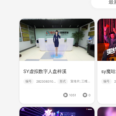
最
sy
编号
SY虚拟数字人盘梓溪
sy魔咕
SY虚拟数字人盘梓溪
编号
形式
宣传片; 三维动画;
编号
282308310000
编号
形式
宣传片; 三维动画;
282308310000
1051
0
1051
0