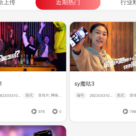
新上传
近期热门
行业
魔咕宣传片
形式
宣传片; 网络服务;
282305310004
1
sy魔咕3
sy魔咕4
737
0
形式
宣传片; 网络服务;
编号
形式
282305310000
282305310002
编号
形
282305310003
978
0
79