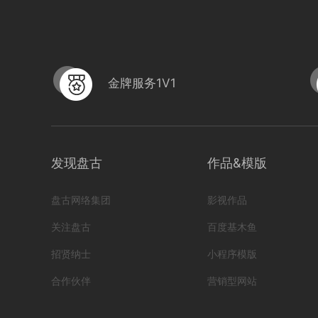
金牌服务1V1
sy魔咕1
sy
发现盘古
作品&模版
编号
形式
宣传片; 网络服务;
编号
282305310000
盘古网络集团
影视作品
978
0
关注盘古
百度基木鱼
招贤纳士
小程序模版
合作伙伴
营销型网站