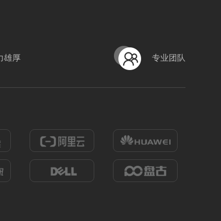
力雄厚
专业团队
sy魔咕4
编号
形式
宣传片; 网络服务;
式
宣传片; 网络服务;
282305310003
734
0
796
0