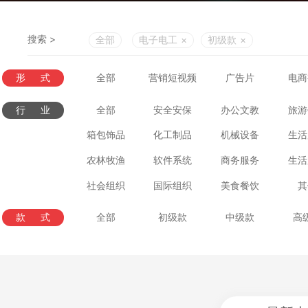
搜索 >
全部
电子电工
×
初级款
×
形式
全部
营销短视频
广告片
电商
行业
全部
安全安保
办公文教
旅游
箱包饰品
化工制品
机械设备
生活
农林牧渔
软件系统
商务服务
生活
社会组织
国际组织
美食餐饮
其
款式
全部
初级款
中级款
高