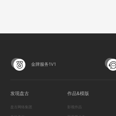
金牌服务1V1
发现盘古
作品&模版
sy电子电工zht1
盘古网络集团
影视作品
编号
形式
营销短视频; 初级款;
222304080000