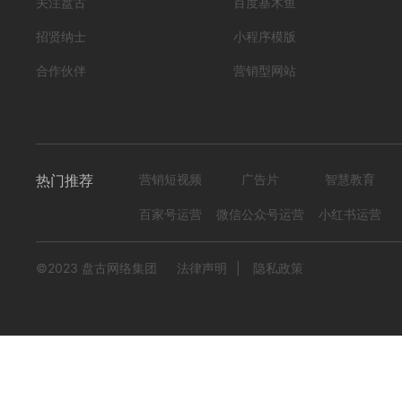
关注盘古
百度基木鱼
777
0
招贤纳士
小程序模版
合作伙伴
营销型网站
热门推荐
营销短视频
广告片
智慧教育
百家号运营
微信公众号运营
小红书运营
©2023 盘古网络集团
法律声明
|
隐私政策
HB-CTH01丝网制品
编号
形式
？！ 营销短视频; 小视频; 初级款;
222305040003