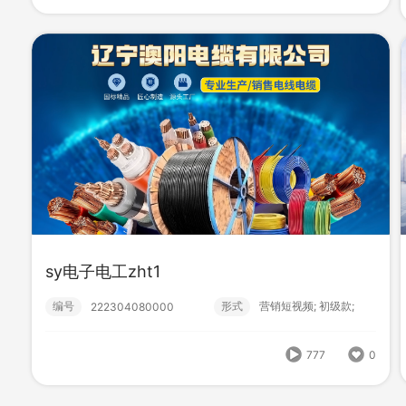
909
0
sy电子电工zht1
sy电子电工xdw1
编号
形式
营销短视频; 初级款;
222304080000
编号
形式
营销短视频; 初级款;
222304080001
777
0
748
0