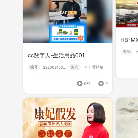
HB-M
编号
cc数字人-生活用品001
HB
HB-CTH07橡塑制品
编号
形式
？！ 营销短视频; 初级款; 数字人;
222308150000
编号
编号
形式
营销短视频; 小视频; 初级款;
222305130008
987
0
1015
0