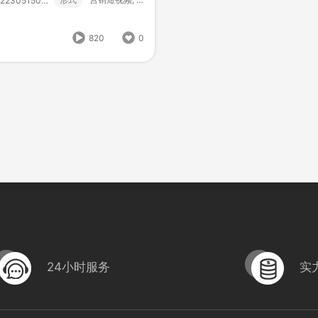
-MXJ13厨房设备
222305150001
形式
？！ 营销短视频; 小视频; 初级款;
222305090001
820
0
984
0
24小时服务
实