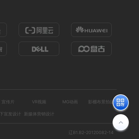
HB-MXJ03美容管理
编号
形式
营销短视频; 小视频; 初级款;
222305150001
式
营销短视频; 小视频; 初级款;
820
0
900
0
宣传片
VR视频
MG动画
影棚布景拍摄
下宣发设计
新媒体营销设计
辽B1.B2-20120082-14
HB-MXJ20体育设施