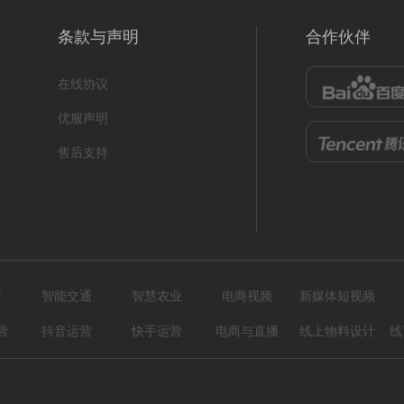
-SPH10老年公寓
HB-MXJ22旅游住宿
条款与声明
合作伙伴
形式
？！ 营销短视频; 小视频; 初级款;
222305150000
编号
形
222305030017
在线协议
872
0
优服声明
售后支持
育
智能交通
智慧农业
电商视频
新媒体短视频
营
抖音运营
快手运营
电商与直播
线上物料设计
线
-CTH06苗木
HB-MXJ11设计印刷