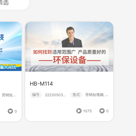
精选
HB-M114
编号
形式
营销短视频; 小视频; 初级款;
222305030027
？！ 营销短视频; 小视频; 初级款;
式
？！ 营销短视频; 小视频; 初级款;
cc数字人-生活用品001
1075
0
1
0
1261
0
编号
形式
？！ 营销短视频; 初级款; 数字人;
222308150000