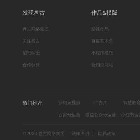
HB
发现盘古
作品&模版
编号
cc数字人-生活用品001
盘古网络集团
影视作品
编号
形式
？！ 营销短视频; 初级款; 数字人;
222308150000
关注盘古
百度基木鱼
987
0
招贤纳士
小程序模版
合作伙伴
营销型网站
热门推荐
营销短视频
广告片
智慧教
百家号运营
微信公众号运营
小红书运
HB-MXJ17美容假发
HB
©2023 盘古网络集团
法律声明
|
隐私政策