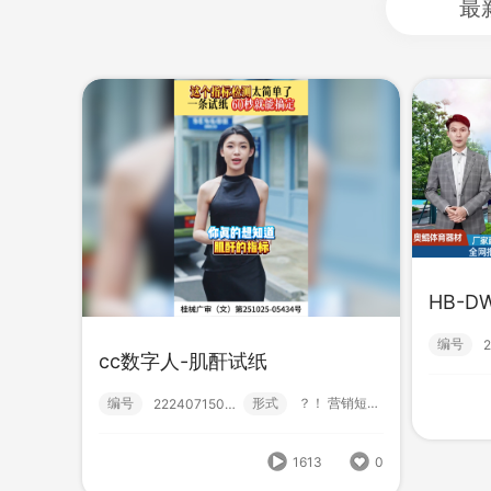
最
HB-D
HB
编号
cc数字人-肌酐试纸
编号
cc数字人-肌酐试纸
编号
形式
？！ 营销短视频; 初级款; 数字人;
222407150000
编号
形式
？！ 营销短视频; 初级款; 数字人;
222407150000
1613
0