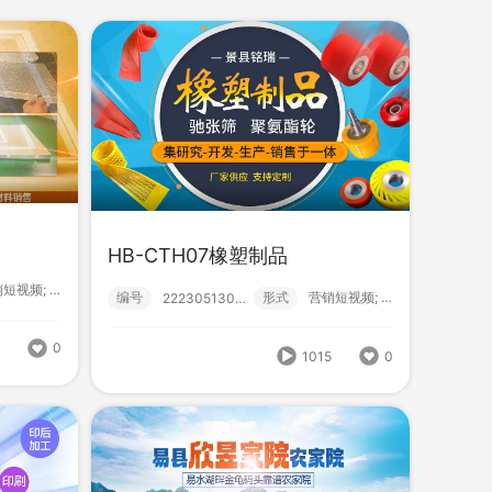
987
0
HB-CTH07橡塑制品
营销短视频; 小视频; 初级款;
编号
形式
营销短视频; 小视频; 初级款;
HB-SPH08真空包装袋
222305130008
式
营销短视频; 小视频; 初级款;
编号
形式
？！ 营销短视频; 小视频; 初级款;
222305030026
8
0
1015
0
1075
0
844
0