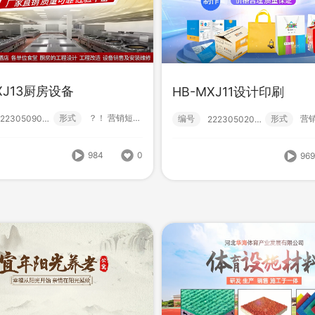
XJ13厨房设备
HB-MXJ11设计印刷
形式
？！ 营销短视频; 小视频; 初级款;
222305090001
编号
形式
222305020000
HB-MXJ11设计印刷
-MXJ20体育设施
984
0
编号
形
96
222305020000
形式
？！ 营销短视频; 小视频; 初级款;
222305030024
865
0