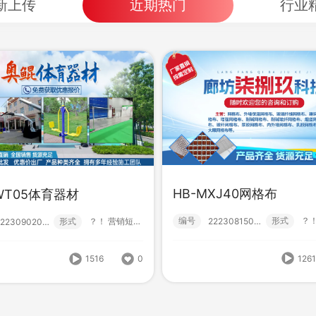
新上传
近期热门
行业
HB-MXJ40网格布
WT05体育器材
HB-MXJ40网格布
-DWT05体育器材
编号
形式
形式
？！ 营销短视频; 小视频; 初级款;
222308150001
222309020000
编号
形
形式
？！ 营销短视频; 小视频; 初级款;
222308150001
222309020000
126
1516
0
1516
0