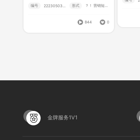
HB-MXJ18地暖工程
HB
编号
形式
？！ 营销短视频; 小视频; 初级款;
222305030026
编号
形式
营销短视频; 小视频; 初级款;
222305010000
编号
844
0
1028
0
金牌服务1V1