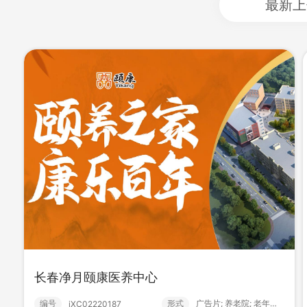
最新上
sy吾悦广场裸眼3D视频
编号
形式
广告片; 生活服务;
2b2305270000
935
0
长春净月颐康医养中心
编号
形式
广告片; 养老院; 老年大学;
iXC02220187