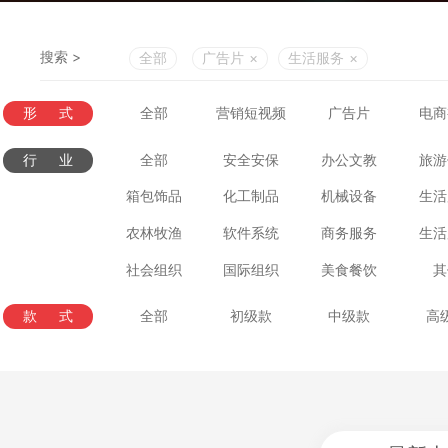
搜索 >
全部
广告片
×
生活服务
×
形式
全部
营销短视频
广告片
电商
行业
全部
安全安保
办公文教
旅游
箱包饰品
化工制品
机械设备
生活
农林牧渔
软件系统
商务服务
生活
社会组织
国际组织
美食餐饮
其
款式
全部
初级款
中级款
高