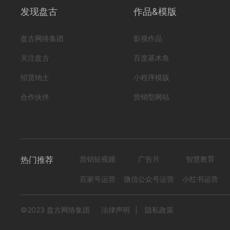
发现盘古
作品&模版
盘古网络集团
影视作品
关注盘古
百度基木鱼
长春净月颐康医养中心
招贤纳士
小程序模版
编号
形式
广告片; 养老院; 老年大学;
iXC02220187
合作伙伴
营销型网站
1193
0
热门推荐
营销短视频
广告片
智慧教育
百家号运营
微信公众号运营
小红书运营
©2023 盘古网络集团
法律声明
|
隐私政策