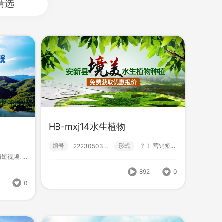
精选
HB-mxj14水生植物
编号
形式
？！ 营销短视频; 小视频; 初级款;
222305030022
HB-MXJ21石材加工
营销短视频; 小视频; 初级款;
式
？！ 营销短视频; 小视频; 初级款;
编号
形式
？！ 营销短视频; 小视频; 初级款;
222305030021
892
0
6
0
892
0
829
0