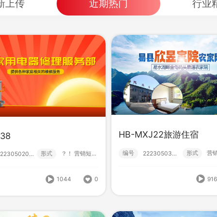
新上传
近期热门
行业
HB-MXJ22旅游住宿
38
HB-mxj14水生植物
M138
编号
形式
形式
？！ 营销短视频; 小视频; 初级款;
222305030017
222305020001
编号
形
222305030022
形式
？！ 营销短视频; 小视频; 初级款;
222305020001
91
1044
0
1044
0