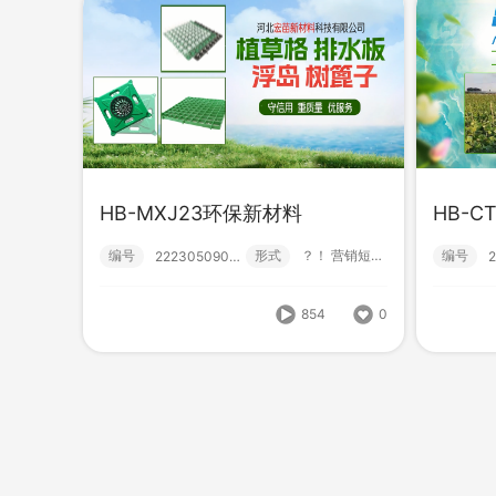
HB-MXJ23环保新材料
HB-C
编号
形式
？！ 营销短视频; 小视频; 初级款;
编号
222305090003
HB
HB-CTH05农家乐
编号
编号
形式
？！ 营销短视频; 小视频; 初级款;
222305030019
854
0
805
0