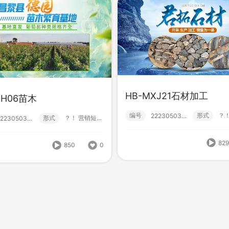
HB-MXJ21石材加工
TH06苗木
编号
形式
222305030021
形式
？！ 营销短视频; 小视频; 初级款;
222305030018
-CTH06苗木
HB-MXJ22旅游住宿
形式
？！ 营销短视频; 小视频; 初级款;
222305030018
编号
形
222305030017
82
850
0
850
0