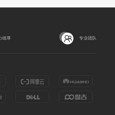
力雄厚
专业团队
HB-CTH05农家乐
式
？！ 营销短视频; 小视频; 初级款;
编号
形式
？！ 营销短视频; 小视频; 初级款;
222305030019
850
0
805
0