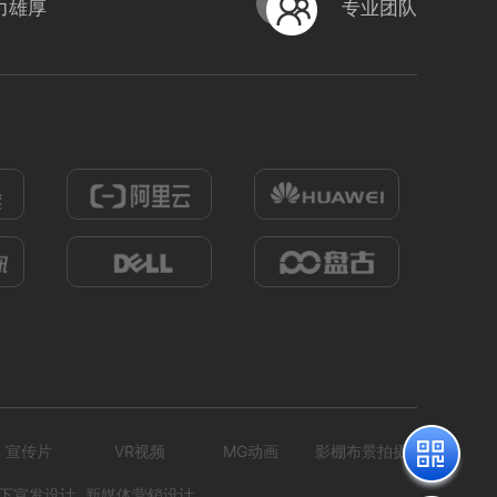
力雄厚
专业团队
CC教育pyx02
编号
形式
营销短视频; 初级款;
式
营销短视频; 初级款;
222303140006
1702
0
1690
0
宣传片
VR视频
MG动画
影棚布景拍摄
下宣发设计
新媒体营销设计