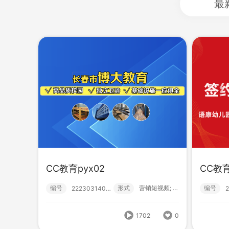
最
HB
HB-MXJ44教育培训
CC教育pyx02
CC教育
编号
编号
形式
？！ 营销短视频; 小视频; 初级款;
222310170000
编号
形式
营销短视频; 初级款;
编号
222303140006
1435
0
1702
0