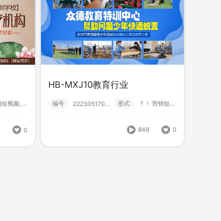
HB-MXJ10教育行业
CC教育dby02
编号
形式
？！ 营销短视频; 小视频; 初级款;
营销短视频; 小视频; 初级款;
222305170000
编号
形式
？！ 营销短视频; 初级款;
式
？！ 营销短视频; 初级款;
222303170001
849
0
8
0
1081
0
1682
0