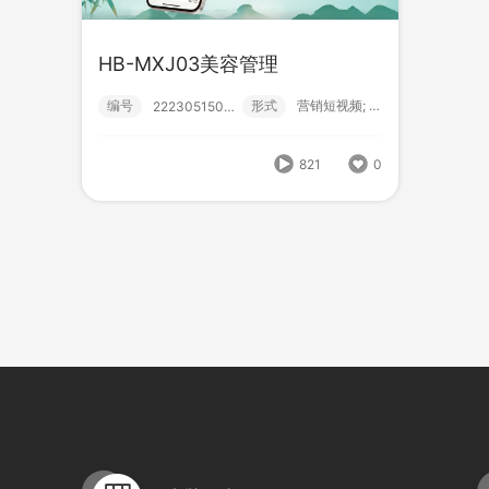
HB-MXJ03美容管理
编号
形式
营销短视频; 小视频; 初级款;
222305150001
CC教育dby01
821
0
编号
形式
？！ 营销短视频; 初级款;
222303170000
1481
0