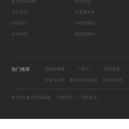
盘古网络集团
影视作品
编号
形式
？！ 宣传片; 科普; 知识; 学校...
282510010000
关注盘古
百度基木鱼
303
0
招贤纳士
小程序模版
合作伙伴
营销型网站
热门推荐
营销短视频
广告片
智慧教育
百家号运营
微信公众号运营
小红书运营
©2023 盘古网络集团
法律声明
|
隐私政策