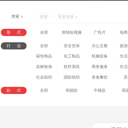
搜索 >
全部
安全安保
×
形式
全部
营销短视频
广告片
电商
行业
全部
安全安保
办公文教
旅游
箱包饰品
化工制品
机械设备
生活
农林牧渔
软件系统
商务服务
生活
社会组织
国际组织
美食餐饮
其
款式
全部
初级款
中级款
高