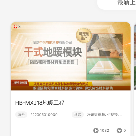
最新上
HB-MXJ18地暖工程
地震知识科普-校园篇-B
编号
形式
营销短视频; 小视频; 初级款;
222305010000
编号
形式
？！ 宣传片; 科普; 知识; 学校...
282510010000
1032
0