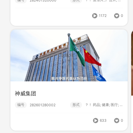
282401320000
1172
0
神威集团
金牛药业
编号
形式
？！ 药品; 健康; 医疗; 宣传片...
282601280002
编号
形式
宣传片; 金牛,药业;
282601280000
633
0
623
0