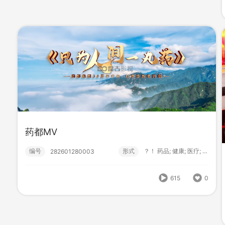
药都MV
金博泰C
编号
形式
？！ 药品; 健康; 医疗; 宣传片...
282601280003
编号
形式
？！ 生物; 医药; 农药; 宣传片...
282510140000
615
0
228
0