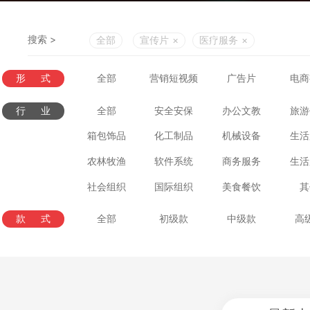
搜索 >
全部
宣传片
×
医疗服务
×
形式
全部
营销短视频
广告片
电商
行业
全部
安全安保
办公文教
旅游
箱包饰品
化工制品
机械设备
生活
农林牧渔
软件系统
商务服务
生活
社会组织
国际组织
美食餐饮
其
款式
全部
初级款
中级款
高