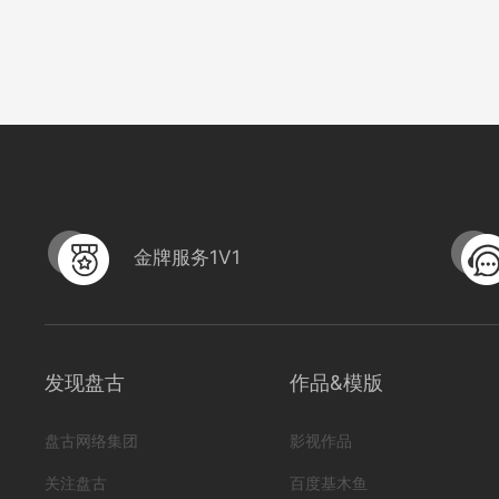
金牌服务1V1
发现盘古
作品&模版
sy东北口腔展开幕式
盘古网络集团
影视作品
编号
形式
宣传片; 医疗服务;
282305320000
关注盘古
百度基木鱼