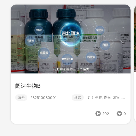
阔达生物B
编号
形式
？！ 生物; 医药; 农药; 宣传片...
282510080001
叁肆伍口腔
编号
形式
？！ 宣传片; 广告片; 温情;
282401320000
202
0
1172
0