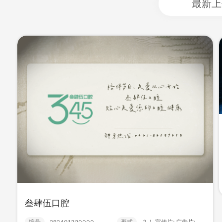
最新上
药都MV
编号
形式
？！ 药品; 健康; 医疗; 宣传片...
282601280003
615
0
叁肆伍口腔
编号
形式
？！ 宣传片; 广告片; 温情;