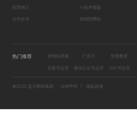
669
0
招贤纳士
小程序模版
合作伙伴
营销型网站
热门推荐
营销短视频
广告片
智慧教育
百家号运营
微信公众号运营
小红书运营
©2023 盘古网络集团
法律声明
|
隐私政策
药都MV
编号
形式
？！ 药品; 健康; 医疗; 宣传片...
282601280003
615
0