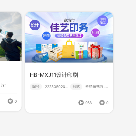
HB-MXJ11设计印刷
式
营销短视频; 小视频; 初级款;
片;
编号
形式
营销短视频; 小视频; 初级款;
222305020000
言几又图书馆
968
0
8
0
968
0
编号
形式
？！ 新媒体短视频; 营销短视频; 书店; 潮流...
iYX02220279
1962
0