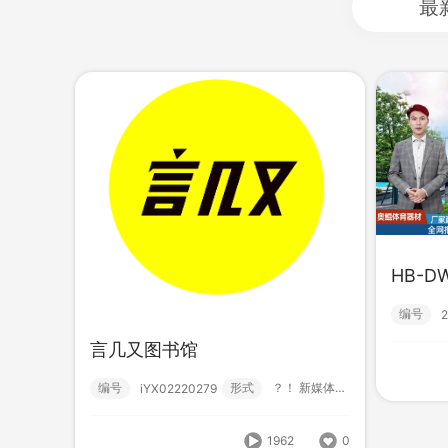
最
HB-D
HB
板城25年助力高考
编号
编号
编号
形式
广告片;
2b2510020000
言几又图书馆
编号
形式
？！ 新媒体短视频; 营销短视频; 书店; 潮流...
iYX02220279
1008
0
1962
0