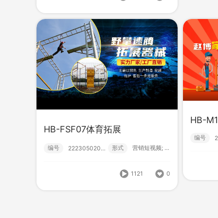
HB-LSZ02印刷包装
HB-
HB-M1
HB-FSF07体育拓展
编号
形式
？！ 营销短视频; 小视频; 中级款;
222305020006
编号
编号
编号
形式
营销短视频; 小视频; 中级款;
222305020005
1143
0
1121
0