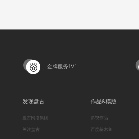
金牌服务1V1
HB
发现盘古
作品&模版
编号
言几又图书馆
盘古网络集团
影视作品
编号
形式
？！ 新媒体短视频; 营销短视频; 书店; 潮流...
关注盘古
百度基木鱼
iYX02220279