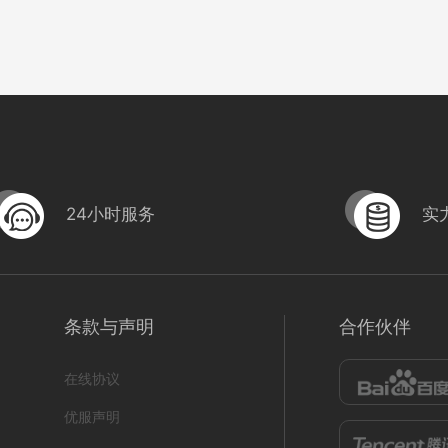
24小时服务
实
HB-M138
-MXJ11设计印刷
条款与声明
合作伙伴
编号
形
222305020001
形式
营销短视频; 小视频; 初级款;
222305020000
在线协议
968
0
优服声明