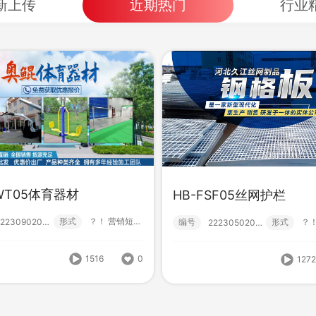
新上传
近期热门
行业
WT05体育器材
HB-FSF05丝网护栏
-DWT05体育器材
HB-FSF05丝网护栏
形式
？！ 营销短视频; 小视频; 初级款;
222309020000
编号
形式
222305020004
形式
？！ 营销短视频; 小视频; 初级款;
222309020000
编号
形
222305020004
1516
0
127
1516
0