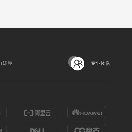
力雄厚
专业团队
HB-FSF05丝网护栏
编号
形式
？！ 营销短视频; 小视频; 中级款;
222305020004
式
？！ 营销短视频; 小视频; 初级款;
1272
0
1041
0