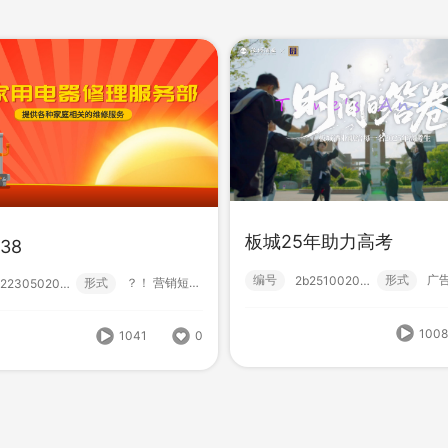
M138
HB-MXJ11设计印刷
板城25年助力高考
38
形式
？！ 营销短视频; 小视频; 初级款;
222305020001
编号
形
222305020000
编号
形式
广告
2b2510020000
形式
？！ 营销短视频; 小视频; 初级款;
222305020001
1041
0
100
1041
0