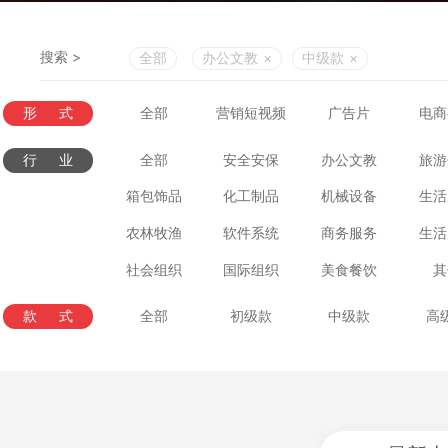
搜索 >
全部
办公文教
×
中级款
×
形式
全部
营销短视频
广告片
电商
行业
全部
安全安保
办公文教
旅游
箱包饰品
化工制品
机械设备
生活
农林牧渔
软件系统
商务服务
生活
社会组织
国际组织
美食餐饮
其
款式
全部
初级款
中级款
高