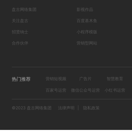
HB-FSF05丝网护栏
盘古网络集团
影视作品
编号
形式
？！ 营销短视频; 小视频; 中级款;
222305020004
关注盘古
百度基木鱼
1273
0
招贤纳士
小程序模版
合作伙伴
营销型网站
热门推荐
营销短视频
广告片
智慧教育
百家号运营
微信公众号运营
小红书运营
©2023 盘古网络集团
法律声明
|
隐私政策