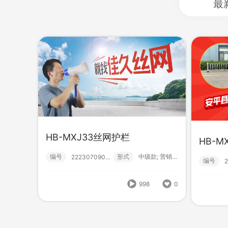
最
HB-MXJ33丝网护栏
HB-M
HB
HB-MXJ32丝网护栏
编号
形式
中级款; 营销短视频; 小视频; 丝网...
222307090004
编号
编号
编号
形式
中级款; 营销短视频; 小视频; 丝网...
222307090003
998
0
950
0