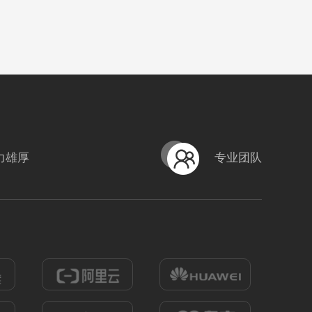
力雄厚
专业团队