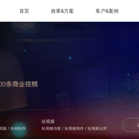
首页
效果&方案
客户&案例
短视频
会视频 / 动画制作
短视频拍摄 / 短视频制作 / 短视频运营