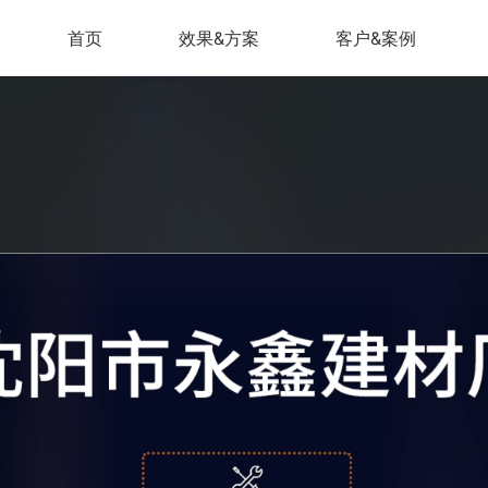
首页
效果&方案
客户&案例