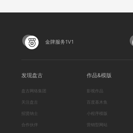
金牌服务1V1
发现盘古
作品&模版
盘古网络集团
影视作品
关注盘古
百度基木鱼
招贤纳士
小程序模版
合作伙伴
营销型网站