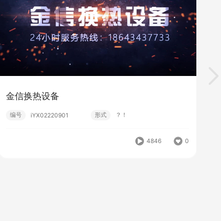
金信换热设备
编号
形式
？！
iYX02220901
4846
0